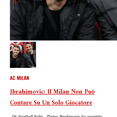
AC MILAN
Ibrahimovic: Il Milan Non Può
Contare Su Un Solo Giocatore
Di: Football Italia Zlatan Ibrahimovic ha avvertito