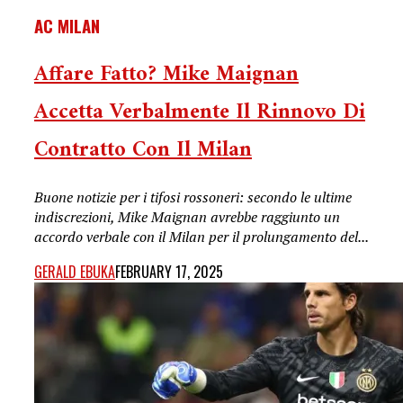
AC MILAN
Affare Fatto? Mike Maignan
Accetta Verbalmente Il Rinnovo Di
Contratto Con Il Milan
Buone notizie per i tifosi rossoneri: secondo le ultime
indiscrezioni, Mike Maignan avrebbe raggiunto un
accordo verbale con il Milan per il prolungamento del...
GERALD EBUKA
FEBRUARY 17, 2025