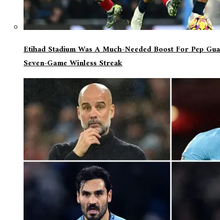
Etihad Stadium Was A Much-Needed Boost For Pep Guar
Seven-Game Winless Streak